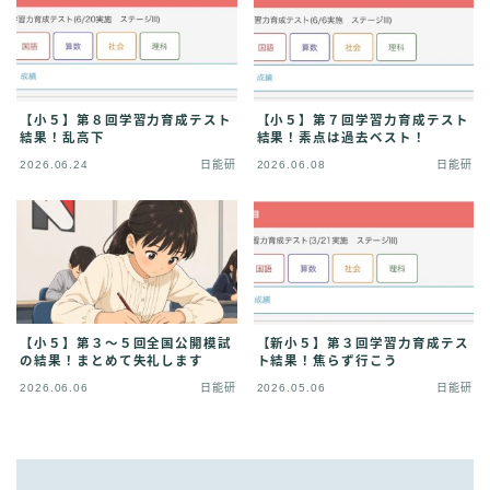
【小５】第８回学習力育成テスト
【小５】第７回学習力育成テスト
結果！乱高下
結果！素点は過去ベスト！
2026.06.24
日能研
2026.06.08
日能研
【小５】第３〜５回全国公開模試
【新小５】第３回学習力育成テス
の結果！まとめて失礼します
ト結果！焦らず行こう
2026.06.06
日能研
2026.05.06
日能研