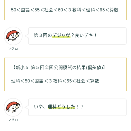
50＜国語＜55＜社会＜60＜３教科＜理科＜65＜算数
第３回の
デジャヴ
？良いデキ！
マグロ
【新小５ 第５回全国公開模試の結果(偏差値)】
理科＜50＜国語＜３教科＜55＜社会＜算数
いや、
理科どうした
！？
マグロ