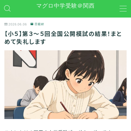
マグロ中学受験＠関西
MENU
2026.06.06
日能研
【小５】第３〜５回全国公開模試の結果！まと
日能研
めて失礼します
学習グッズレビュー
その他 中学受験関連
お問い合わせ
プライバシーポリシー