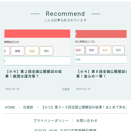
Recommend
こんな記事も読まれています
【小４】第２回全国公開模試の結
【小４】第８回全国公開模試の
果！国語は運次第？
果！会心の一撃！
2025.04.28
2026.01.14
日能研
Follow Me
HOME
日能研
【小５】第３〜５回全国公開模試の結果！まとめて失礼し
＞
＞
プライバシーポリシー
お問い合わせ
2023–2026 マグロ中学受験＠関西