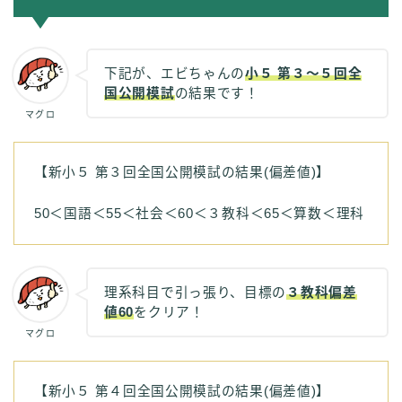
下記が、エビちゃんの
小５ 第３〜５回全
国公開模試
の結果です！
マグロ
【新小５ 第３回全国公開模試の結果(偏差値)】
50＜国語＜55＜社会＜60＜３教科＜65＜算数＜理科
理系科目で引っ張り、目標の
３教科偏差
値60
をクリア！
マグロ
【新小５ 第４回全国公開模試の結果(偏差値)】