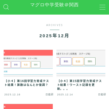
マグロ中学受験＠関西
MENU
ARCHIVES
日能研
2025年12月
学習グッズレビュー
その他 中学受験関連
お問い合わせ
【小４】第16回学習力育成テス
【小４】第15回学習力育成テス
ト結果！算数はなんとか復調？
ト結果！ワースト記録を更
プライバシーポリシー
新。。。
2025.12.16
日能研
2025.12.14
日能研