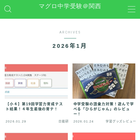
マグロ中学受験＠関西
MENU
ARCHIVES
日能研
2026年1月
学習グッズレビュー
その他 中学受験関連
お問い合わせ
【小４】第19回学習力育成テス
中学受験の語彙力対策！遊んで学
ト結果！４年生最後の育テ！
べる「ひらがじゃん」のレビュ
プライバシーポリシー
ー！
2026.01.29
日能研
2026.01.24
学習グッズレビュー