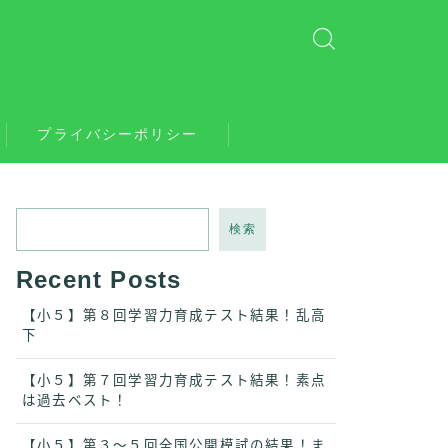
プライバシーポリシー
検索
Recent Posts
【小５】第８回学習力育成テスト結果！乱高
下
【小５】第７回学習力育成テスト結果！素点
は過去ベスト！
【小５】第３〜５回全国公開模試の結果！ま