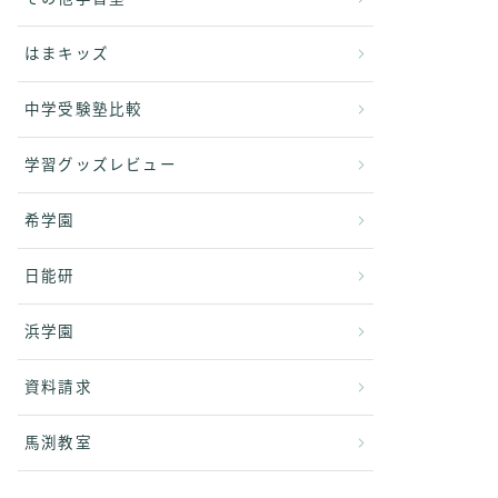
はまキッズ
中学受験塾比較
学習グッズレビュー
希学園
日能研
浜学園
資料請求
馬渕教室