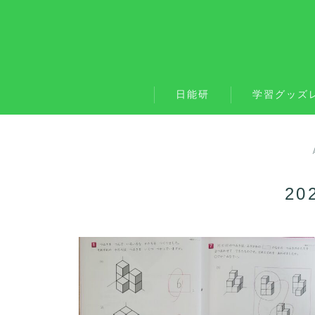
日能研
学習グッズ
20