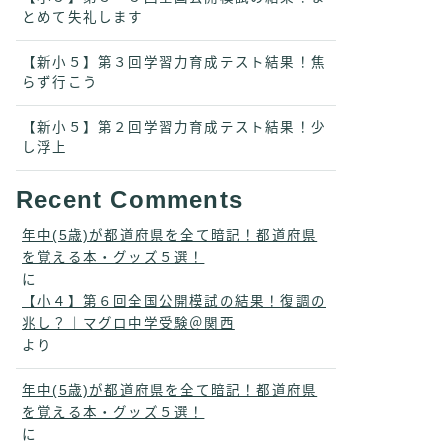
とめて失礼します
【新小５】第３回学習力育成テスト結果！焦
らず行こう
【新小５】第２回学習力育成テスト結果！少
し浮上
Recent Comments
年中(5歳)が都道府県を全て暗記！都道府県
を覚える本・グッズ５選！
に
【小４】第６回全国公開模試の結果！復調の
兆し？｜マグロ中学受験＠関西
より
年中(5歳)が都道府県を全て暗記！都道府県
を覚える本・グッズ５選！
に