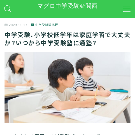
マグロ中学受験＠関西
MENU
2023.11.17
中学受験塾比較
中学受験、小学校低学年は家庭学習で大丈夫
日能研
か？いつから中学受験塾に通塾？
学習グッズレビュー
その他 中学受験関連
お問い合わせ
プライバシーポリシー