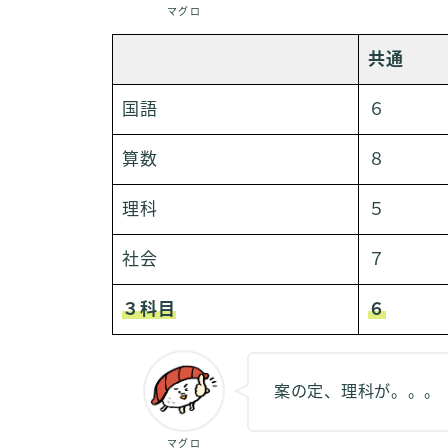
マグロ
共通
国語
６
算数
８
理科
５
社会
７
３科目
６
案の定、理科が。。。
マグロ