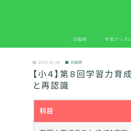
日能研
学習グッズ
2025.06.26
日能研
【小４】第８回学習力育
と再認識