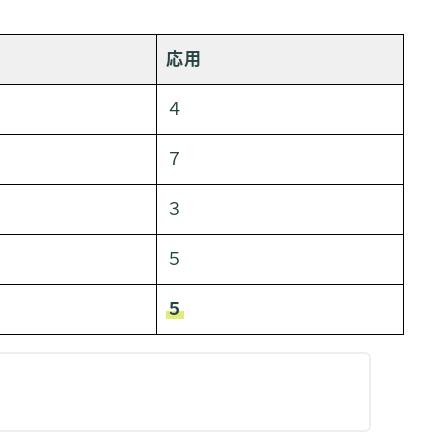
応用
４
７
３
５
５