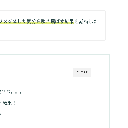
ジメジメした気分を吹き飛ばす結果
を期待した
CLOSE
激ヤバ。。。
ト結果！
い