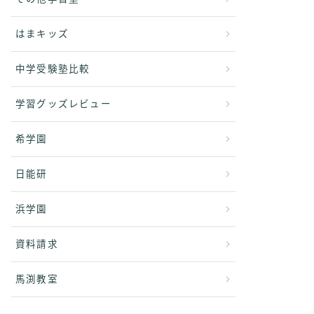
はまキッズ
中学受験塾比較
学習グッズレビュー
希学園
日能研
浜学園
資料請求
馬渕教室