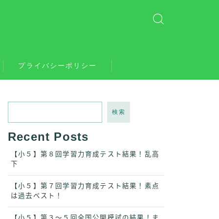
プライバシーポリシー
検索
Recent Posts
【小５】第８回学習力育成テスト結果！乱高
下
【小５】第７回学習力育成テスト結果！素点
は過去ベスト！
【小５】第３〜５回全国公開模試の結果！ま