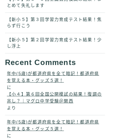
とめて失礼します
【新小５】第３回学習力育成テスト結果！焦
らず行こう
【新小５】第２回学習力育成テスト結果！少
し浮上
Recent Comments
年中(5歳)が都道府県を全て暗記！都道府県
を覚える本・グッズ５選！
に
【小４】第６回全国公開模試の結果！復調の
兆し？｜マグロ中学受験＠関西
より
年中(5歳)が都道府県を全て暗記！都道府県
を覚える本・グッズ５選！
に