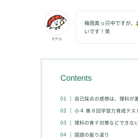
梅雨真っ只中ですが、
いです！笑
マグロ
Contents
自己採点の感想は、理科が
小４ 第８回学習力育成テス
理科の育テ対策などできな
国語の振り返り