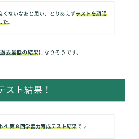
良くないなあと思い、とりあえず
テストを頑張
した
。
。
過去最低の結果
になりそうです。
テスト結果！
小４ 第８回学習力育成テスト結果
です！