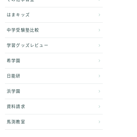
はまキッズ
中学受験塾比較
学習グッズレビュー
希学園
日能研
浜学園
資料請求
馬渕教室