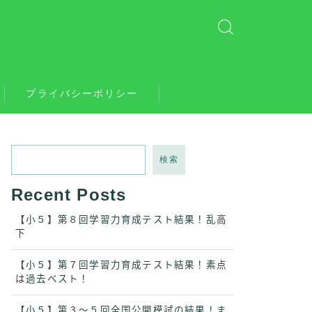
プライバシーポリシー
検索
Recent Posts
【小５】第８回学習力育成テスト結果！乱高
下
【小５】第７回学習力育成テスト結果！素点
は過去ベスト！
【小５】第３〜５回全国公開模試の結果！ま