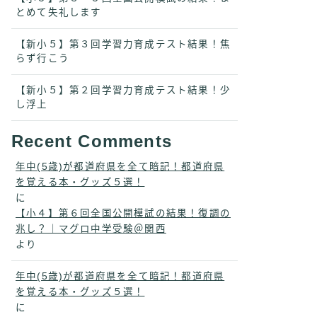
とめて失礼します
【新小５】第３回学習力育成テスト結果！焦
らず行こう
【新小５】第２回学習力育成テスト結果！少
し浮上
Recent Comments
年中(5歳)が都道府県を全て暗記！都道府県
を覚える本・グッズ５選！
に
【小４】第６回全国公開模試の結果！復調の
兆し？｜マグロ中学受験＠関西
より
年中(5歳)が都道府県を全て暗記！都道府県
を覚える本・グッズ５選！
に