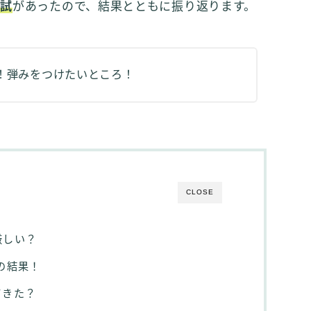
模試
があったので、結果とともに振り返ります。
！弾みをつけたいところ！
CLOSE
厳しい？
の結果！
てきた？