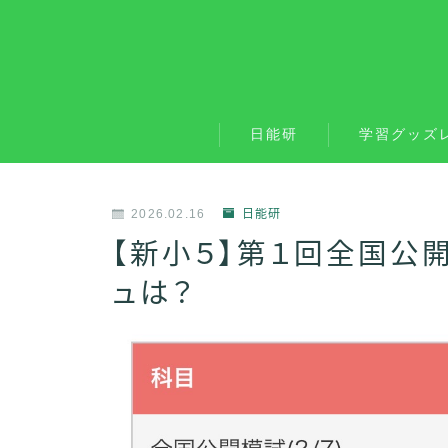
日能研
学習グッズ
2026.02.16
日能研
【新小５】第１回全国公
ュは？