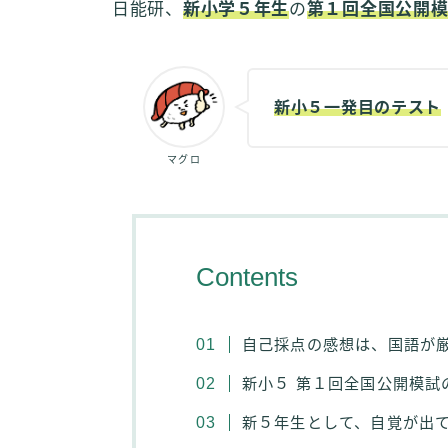
日能研、
新小学５年生
の
第１回全国公開
新小５一発目のテスト
マグロ
Contents
自己採点の感想は、国語が
新小５ 第１回全国公開模試
新５年生として、自覚が出