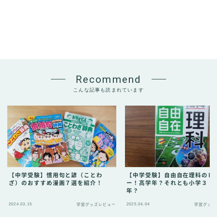
Recommend
こんな記事も読まれています
【中学受験】慣用句と諺（ことわ
【中学受験】自由自在理科のレ
ざ）のおすすめ漫画７選を紹介！
ー！高学年？それとも小学３・
年？
2024.03.15
2025.04.04
学習グッズレビュー
学習グッズ
Follow Me