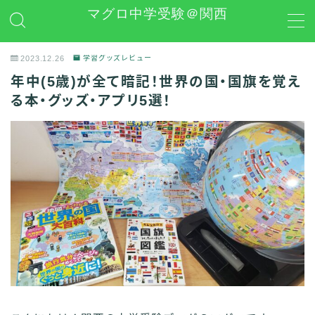
マグロ中学受験＠関西
MENU
2023.12.26
学習グッズレビュー
年中(5歳)が全て暗記！世界の国・国旗を覚え
日能研
る本・グッズ・アプリ5選！
学習グッズレビュー
その他 中学受験関連
お問い合わせ
プライバシーポリシー