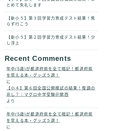
とめて失礼します
【新小５】第３回学習力育成テスト結果！焦
らず行こう
【新小５】第２回学習力育成テスト結果！少
し浮上
Recent Comments
年中(5歳)が都道府県を全て暗記！都道府県
を覚える本・グッズ５選！
に
【小４】第６回全国公開模試の結果！復調の
兆し？｜マグロ中学受験＠関西
より
年中(5歳)が都道府県を全て暗記！都道府県
を覚える本・グッズ５選！
に