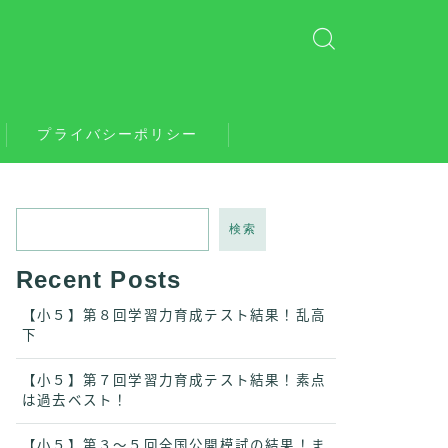
プライバシーポリシー
検索
Recent Posts
【小５】第８回学習力育成テスト結果！乱高
下
【小５】第７回学習力育成テスト結果！素点
は過去ベスト！
【小５】第３〜５回全国公開模試の結果！ま