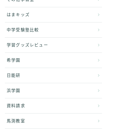
はまキッズ
中学受験塾比較
学習グッズレビュー
希学園
日能研
浜学園
資料請求
馬渕教室