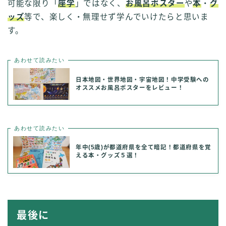
可能な限り「
座学
」ではなく、
お風呂ポスター
や
本
・
グ
ッズ
等で、楽しく・無理せず学んでいけたらと思いま
す。
あわせて読みたい
日本地図・世界地図・宇宙地図！中学受験への
オススメお風呂ポスターをレビュー！
あわせて読みたい
年中(5歳)が都道府県を全て暗記！都道府県を覚
える本・グッズ５選！
最後に