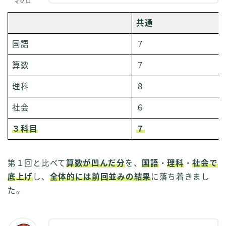
マグロ
共通
国語
７
算数
７
理科
８
社会
６
３科目
７
第１回と比べて
算数が凹んだ分
を、
国語
・
理科
・
社会で
底上げ
し、
全体的には前回並みの結果
に落ち着きまし
た。