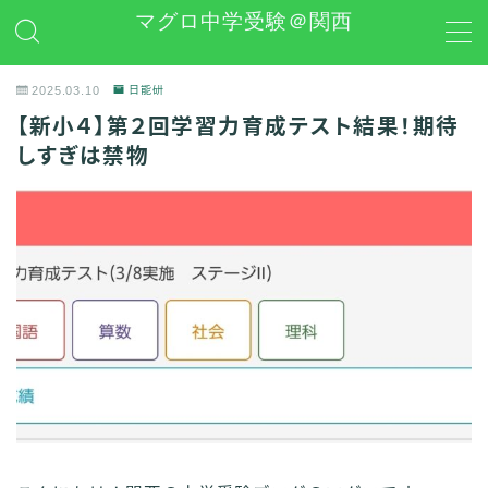
マグロ中学受験＠関西
MENU
2025.03.10
日能研
【新小４】第２回学習力育成テスト結果！期待
日能研
しすぎは禁物
学習グッズレビュー
その他 中学受験関連
お問い合わせ
プライバシーポリシー