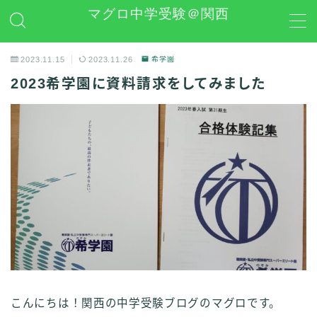
マグロ中学受験＠関西
MENU
2023.11.15
2023.11.26
希学園
2023希学園に資料請求をしてみました
日能研
学習グッズレビュー
その他 中学受験関連
お問い合わせ
プライバシーポリシー
こんにちは！関西の中学受験ブログのマグロです。