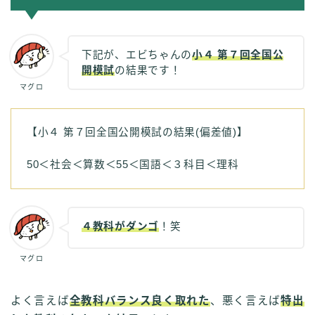
下記が、エビちゃんの
小４ 第７回全国公
開模試
の結果です！
マグロ
【小４ 第７回全国公開模試の結果(偏差値)】
50＜社会＜算数＜55＜国語＜３科目＜理科
４教科がダンゴ
！笑
マグロ
よく言えば
全教科バランス良く取れた
、悪く言えば
特出