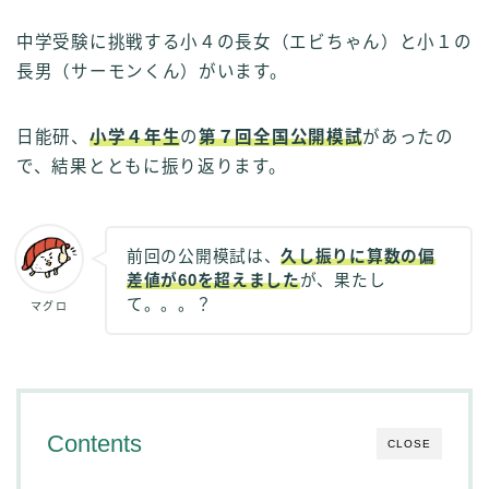
中学受験に挑戦する小４の長女（エビちゃん）と小１の
長男（サーモンくん）がいます。
日能研、
小学４年生
の
第７回全国公開模試
があったの
で、結果とともに振り返ります。
前回の公開模試は、
久し振りに算数の偏
差値が60を超えました
が、果たし
て。。。？
マグロ
Contents
CLOSE