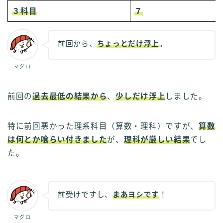
３科目
７
前回から、
ちょっとだけ浮上
。
マグロ
前回の
過去最低の結果から
、
少しだけ浮上
しました。
特に前回悪かった理系科目（算数・理科）ですが、
算数
は何とか喰らい付きました
が、
理科が厳しい結果
でし
た。
前受けですし、
まあヨシです
！
マグロ