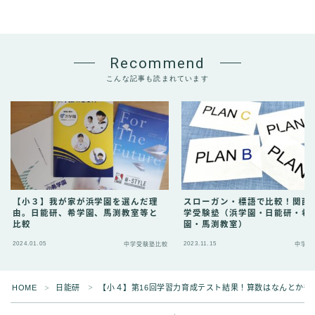
Recommend
こんな記事も読まれています
【小３】我が家が浜学園を選んだ理
スローガン・標語で比較！関西
由。日能研、希学園、馬渕教室等と
学受験塾（浜学園・日能研・希
比較
園・馬渕教室）
2024.01.05
2023.11.15
中学受験塾比較
中学受
Follow Me
HOME
日能研
【小４】第16回学習力育成テスト結果！算数はなんとか復
＞
＞