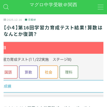
マグロ中学受験＠関西
MENU
2025.12.16
日能研
【小４】第16回学習力育成テスト結果！算数は
日能研
なんとか復調？
学習グッズレビュー
その他 中学受験関連
お問い合わせ
プライバシーポリシー