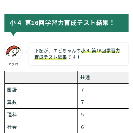
小４ 第16回学習力育成テスト結果！
下記が、エビちゃんの
小４ 第16回学習力
育成テスト結果
です！
マグロ
共通
国語
７
算数
７
理科
５
社会
６