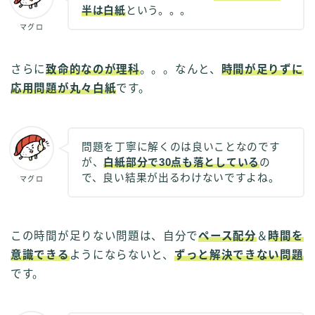
半は白紙
という。。。
マグロ
さらに
致命的なのが理科
。。。なんと、
時間が足りずに
応用問題が丸々白紙
です。
問題を丁寧に解くのは良いことなのです
が、
白紙部分で30点も落としている
の
で、良い結果が出るわけないですよね。
マグロ
この時間が足りない問題は、自分で
ペース配分
＆
時間を
意識できる
ようにならないと、
ずっと解決できない問題
です。