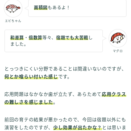
面積図
もあるよ！
エビちゃん
和差算
・
倍数算
等々、
宿題でも大苦戦
し
ました。
マグロ
とっつきにくい分野であることは間違いないのですが、
何とか喰らい付いた感じ
です。
応用問題はなかなか歯が立たず、あらためて
応用クラス
の難しさを感じました
。
前回の育テの結果が悪かったので、今回は宿題以外にも
演習をしたのですが、
少し効果が出たかな？
とは思いま