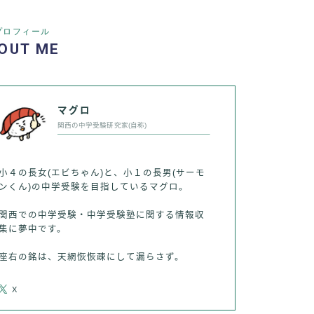
プロフィール
OUT ME
マグロ
関西の中学受験研究家(自称)
小４の長女(エビちゃん)と、小１の長男(サーモ
ンくん)の中学受験を目指しているマグロ。
関西での中学受験・中学受験塾に関する情報収
集に夢中です。
座右の銘は、天網恢恢疎にして漏らさず。
X