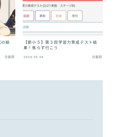
試の結
【新小５】第３回学習力育成テスト結
果！焦らず行こう
日能研
2026.05.06
日能研