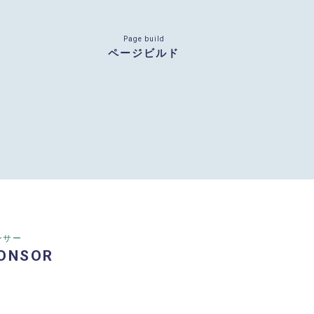
Page build
ページビルド
ンサー
ONSOR