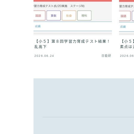
【小５】第８回学習力育成テスト結果！
【小５
乱高下
素点は
2026.06.24
日能研
2026.06