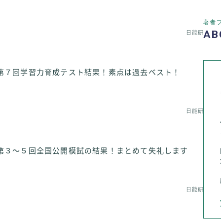
著者
AB
日能研
第７回学習力育成テスト結果！素点は過去ベスト！
日能研
第３〜５回全国公開模試の結果！まとめて失礼します
日能研