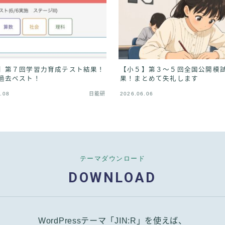
】第７回学習力育成テスト結果！
【小５】第３〜５回全国公開模
過去ベスト！
果！まとめて失礼します
.08
日能研
2026.06.06
テーマダウンロード
DOWNLOAD
WordPressテーマ「JIN:R」を使えば、