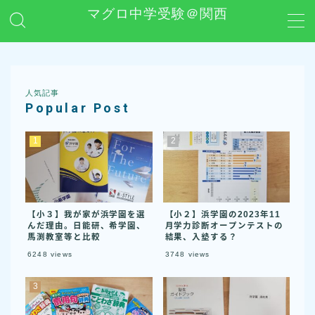
マグロ中学受験＠関西
MENU
日能研
人気記事
Popular Post
学習グッズレビュー
その他 中学受験関連
お問い合わせ
【小３】我が家が浜学園を選
【小２】浜学園の2023年11
んだ理由。日能研、希学園、
月学力診断オープンテストの
馬渕教室等と比較
結果、入塾する？
プライバシーポリシー
6248
views
3748
views