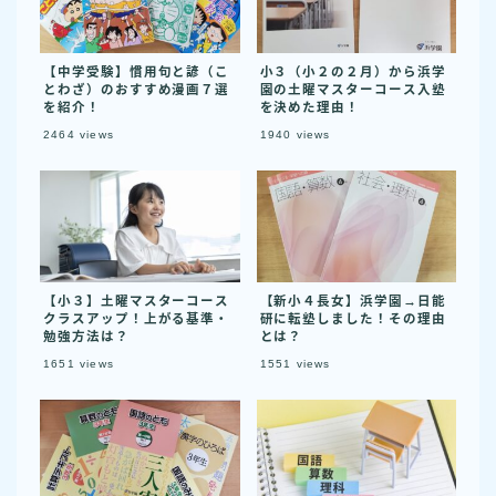
【中学受験】慣用句と諺（こ
小３（小２の２月）から浜学
とわざ）のおすすめ漫画７選
園の土曜マスターコース入塾
を紹介！
を決めた理由！
2464
views
1940
views
【小３】土曜マスターコース
【新小４長女】浜学園→日能
クラスアップ！上がる基準・
研に転塾しました！その理由
勉強方法は？
とは？
1651
views
1551
views