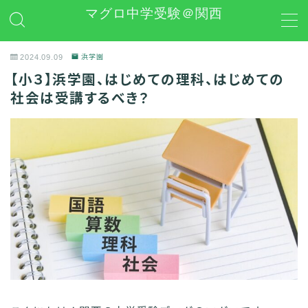
マグロ中学受験＠関西
MENU
2024.09.09
浜学園
【小３】浜学園、はじめての理科、はじめての
日能研
社会は受講するべき？
学習グッズレビュー
その他 中学受験関連
お問い合わせ
プライバシーポリシー