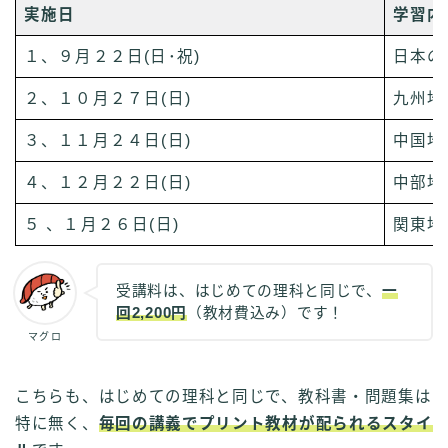
実施日
学習内
１、９月２２日(日･祝)
日本の
２、１０月２７日(日)
九州地
３、１１月２４日(日)
中国地
４、１２月２２日(日)
中部地
５ 、１月２６日(日)
関東地
受講料は、はじめての理科と同じで、
一
回2,200円
（教材費込み）です！
マグロ
こちらも、はじめての理科と同じで、教科書・問題集は
特に無く、
毎回の講義でプリント教材が配られるスタイ