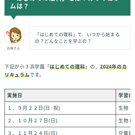
ムは？
「はじめての理科」て、いつから始まる
の？どんなことを学ぶの？
お母さん
下記が小３浜学園「
はじめての理科
」の、
2024年のカ
リキュラム
です。
実施日
学習内
１、９月２２日(日･祝)
生物Ⅰ
２、１０月２７日(日)
生物Ⅱ
３、１１月２４日(日)
豆電球