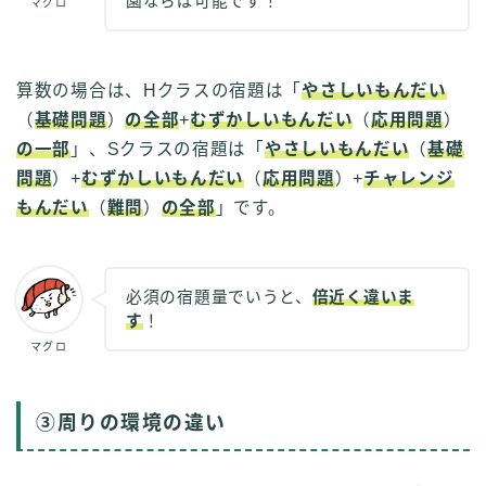
園ならば可能です！
マグロ
算数の場合は、Hクラスの宿題は「
やさしいもんだい
（
基礎問題
）
の全部
+
むずかしいもんだい
（
応用問題
）
の一部
」、Sクラスの宿題は「
やさしいもんだい
（
基礎
問題
）+
むずかしいもんだい
（
応用問題
）+
チャレンジ
もんだい
（
難問
）
の全部
」です。
必須の宿題量でいうと、
倍近く違いま
す
！
マグロ
③周りの環境の違い