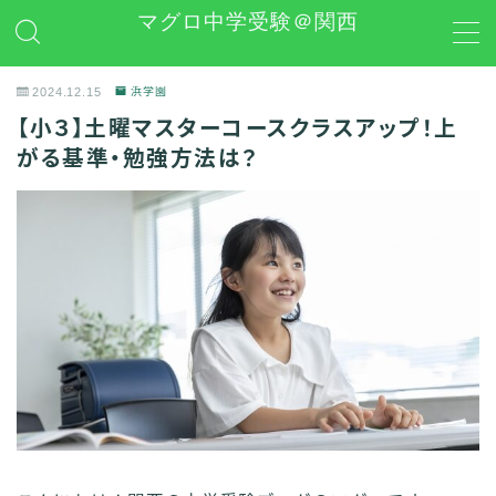
マグロ中学受験＠関西
MENU
2024.12.15
浜学園
【小３】土曜マスターコースクラスアップ！上
日能研
がる基準・勉強方法は？
学習グッズレビュー
その他 中学受験関連
お問い合わせ
プライバシーポリシー