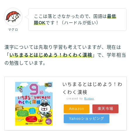
ここは落とさなかったので、国語は
最低
限OK
です！（ハードルが低い）
マグロ
漢字については先取り学習も考えていますが、現在は
「
いちまるとはじめよう！わくわく漢検
」で、学年相当
の勉強しています。
いちまるとはじめよう！わ
くわく漢検
created by
Rinker
Amazon
楽天市場
Yahooショッピング