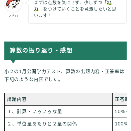
まずは点数を気にせず、少しずつ「
地
力
」をつけていくことを意識したいと思
います！
マグロ
算数の振り返り・感想
小２の1月公開学力テスト、算数の出題内容・正答率は
下記のような内容でした。
出題内容
正答率
１、計算・いろいろな量
50％～
２、単位量あたりと２量の関係
100％