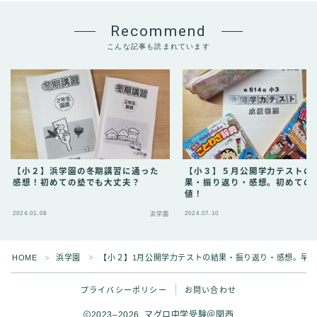
Recommend
こんな記事も読まれています
【小２】浜学園の冬期講習に通った
【小３】５月公開学力テストの
感想！初めての塾でも大丈夫？
果・振り返り・感想。初めての
値！
2024.01.08
2024.07.10
浜学園
Follow Me
HOME
浜学園
【小２】1月公開学力テストの結果・振り返り・感想。早
＞
＞
プライバシーポリシー
お問い合わせ
2023–2026 マグロ中学受験＠関西