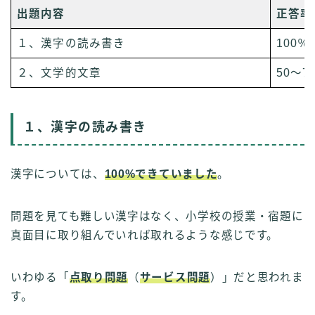
出題内容
正答率
１、漢字の読み書き
100％
２、文学的文章
50～7
１、漢字の読み書き
漢字については、
100%できていました
。
問題を見ても難しい漢字はなく、小学校の授業・宿題に
真面目に取り組んでいれば取れるような感じです。
いわゆる「
点取り問題
（
サービス問題
）」だと思われま
す。