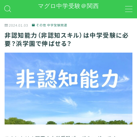
マグロ中学受験＠関西
MENU
2024.01.03
その他 中学受験関連
非認知能力（非認知スキル）は中学受験に必
日能研
要？浜学園で伸ばせる？
学習グッズレビュー
その他 中学受験関連
お問い合わせ
プライバシーポリシー