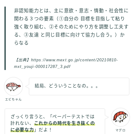
非認知能力とは、主に意欲・意志・情動・社会性に
関わる３つの要素（①自分の 目標を目指して粘り
強く取り組む、②そのためにやり方を調整し工夫す
る、③友達 と同じ目標に向けて協力し合う。）か
らなる
【出典】https://www.mext.go.jp/content/20210810-
mxt_youji-000017287_3.pdf
結局、どういうことなの。。。
エビちゃん
ざっくり言うと、「ペーパーテストでは
計れない、
これからの時代を生き抜くの
に必要な力
」だよ！
マグロ