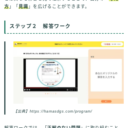
方
」「
見識
」を広げることができます。
ステップ２ 解答ワーク
【出典】https://hamasdgs.com/program/
解答ワークでは、「
正解のない問題
」に取り組むこと