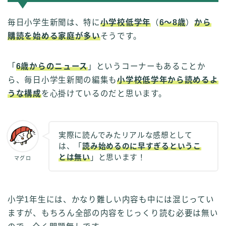
毎日小学生新聞は、特に
小学校低学年
（
6〜8歳
）
から
購読を始める家庭が多い
そうです。
「
6歳からのニュース
」というコーナーもあることか
ら、毎日小学生新聞の編集も
小学校低学年から読めるよ
うな構成
を心掛けているのだと思います。
実際に読んでみたリアルな感想として
は、「
読み始めるのに早すぎるというこ
とは無い
」と思います！
マグロ
小学1年生には、かなり難しい内容も中には混じってい
ますが、もちろん全部の内容をじっくり読む必要は無い