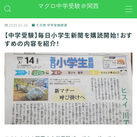
マグロ中学受験＠関西
MENU
2025.02.25
その他 中学受験関連
【中学受験】毎日小学生新聞を購読開始！おす
日能研
すめの内容を紹介！
学習グッズレビュー
その他 中学受験関連
お問い合わせ
プライバシーポリシー