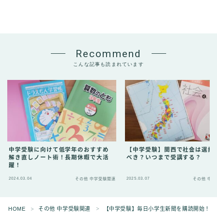
Recommend
こんな記事も読まれています
中学受験に向けて低学年のおすすめ
【中学受験】関西で社会は選択
解き直しノート術！長期休暇で大活
べき？いつまで受講する？
躍！
2024.03.04
2025.03.07
その他 中学受験関連
その他 中
Follow Me
HOME
その他 中学受験関連
【中学受験】毎日小学生新聞を購読開始！お
＞
＞