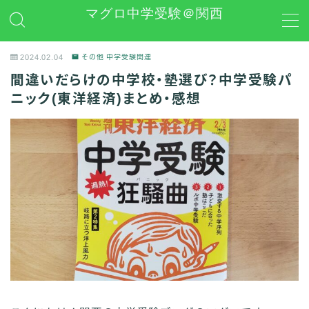
マグロ中学受験＠関西
MENU
2024.02.04
その他 中学受験関連
間違いだらけの中学校・塾選び？中学受験パ
日能研
ニック(東洋経済)まとめ・感想
学習グッズレビュー
その他 中学受験関連
お問い合わせ
プライバシーポリシー