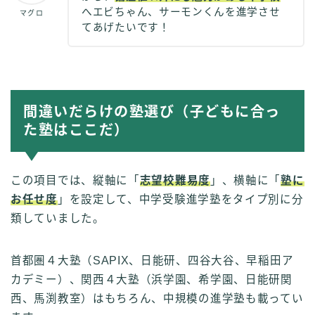
へエビちゃん、サーモンくんを進学させ
マグロ
てあげたいです！
間違いだらけの塾選び（子どもに合っ
た塾はここだ）
この項目では、縦軸に「
志望校難易度
」、横軸に「
塾に
お任せ度
」を設定して、中学受験進学塾をタイプ別に分
類していました。
首都圏４大塾（SAPIX、日能研、四谷大谷、早稲田ア
カデミー）、関西４大塾（浜学園、希学園、日能研関
西、馬渕教室）はもちろん、中規模の進学塾も載ってい