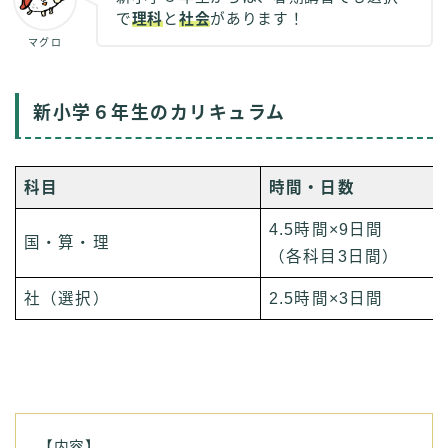
で
理科
と
社会
があります！
マグロ
新小学６年生のカリキュラム
科目
時間・日数
4.5時間×9日間
国・算・理
（各科目3日間）
社（選択）
2.5時間×3日間
【内容】