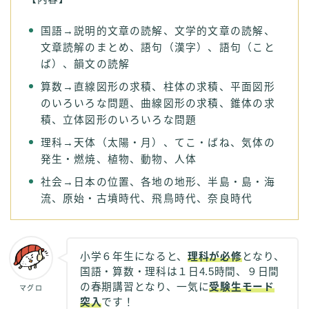
国語→説明的文章の読解、文学的文章の読解、
文章読解のまとめ、語句（漢字）、語句（こと
ば）、韻文の読解
算数→直線図形の求積、柱体の求積、平面図形
のいろいろな問題、曲線図形の求積、錐体の求
積、立体図形のいろいろな問題
理科→天体（太陽・月）、てこ・ばね、気体の
発生・燃焼、植物、動物、人体
社会→日本の位置、各地の地形、半島・島・海
流、原始・古墳時代、飛鳥時代、奈良時代
小学６年生になると、
理科が必修
となり、
国語・算数・理科は１日4.5時間、９日間
の春期講習となり、一気に
受験生モード
マグロ
突入
です！