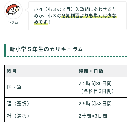
小４（小３の２月）入塾組にあわせるた
めか、小３の
冬期講習よりも単元は少な
めです
！
マグロ
新小学５年生のカリキュラム
科目
時間・日数
2.5時間×6日間
国・算
（各科目3日間）
理（選択）
2.5時間×3日間
社（選択）
2時間×3日間