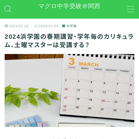
マグロ中学受験＠関西
MENU
2024.02.26
2024.03.04
浜学園
2024浜学園の春期講習・学年毎のカリキュラ
日能研
ム、土曜マスターは受講する？
学習グッズレビュー
その他 中学受験関連
お問い合わせ
プライバシーポリシー