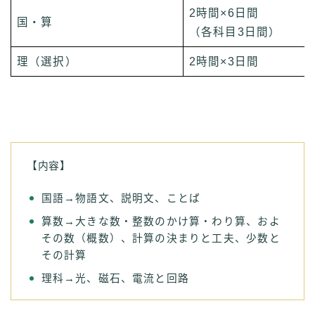
2時間×6日間
国・算
（各科目3日間）
理（選択）
2時間×3日間
【内容】
国語→物語文、説明文、ことば
算数→大きな数・整数のかけ算・わり算、およ
その数（概数）、計算の決まりと工夫、少数と
その計算
理科→光、磁石、電流と回路